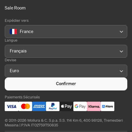
Sale Room
Expédier vers
France
Langue
Français
Devise
Euro
Confirmer
Paiements Sécurisés
© 2011-2026 Mollura & C. S.p.a. S.S. 114 Km 6, 400 98128, Tremestieri
Messina | P.IVA IT02759750835