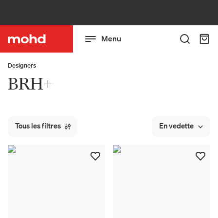
Menu
Designers
BRH+
Tous les filtres
En vedette