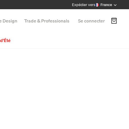
Expédier vers
France
e Design
Trade & Professionals
Se connecter
d'Été