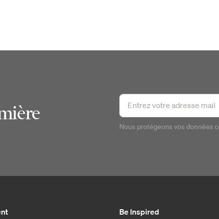
emière
Nous protégeons vos données 
ent
Be Inspired