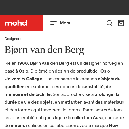
Menu
Designers
Bjørn van den Berg
Né en
1988
,
Bjørn van den Berg
est un designer norvégien
basé à
Oslo
. Diplômé en
design de produit
de l’
Oslo
University College
, il se consacre à la création
d’objets du
quotidien
en explorant des notions de
sensibilité, de
mémoire et de tactilité
. Son approche vise à
prolonger la
durée de vie des objets
, en mettant en avant des matériaux
et des formes qui traversent le temps. Parmi ses créations
les plus emblématiques figure la
collection Aura
, une série
de
miroirs
réalisée en collaboration avec la marque
New