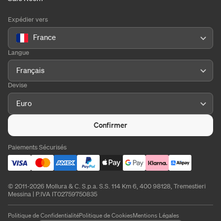
Expédier vers
France
Langue
Français
Devise
Euro
Confirmer
Paiements Sécurisés
© 2011-2026 Mollura & C. S.p.a. S.S. 114 Km 6, 400 98128, Tremestieri
Messina | P.IVA IT02759750835
Politique de Confidentialité
Politique de Cookies
Mentions Légales