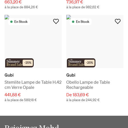
663,20 €
736,97 €
à la place de 884,26 €
à la place de 982,62 €
En Stock
En Stock
the
the
Summer
Summer
-
25
%
-
25
%
Brand Sale
Brand Sale
Gubi
Gubi
Stemlite Lampe de Table H.42
Obello Lampe de Table
cm Verre Opale
Rechargeable
441,88 €
De 183,69 €
à la place de 589,18 €
à la place de 244,92 €
Rejoignez Mohd