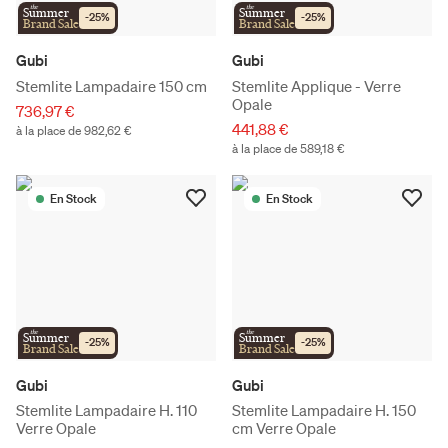
the
the
Summer
Summer
-
25
%
-
25
%
Brand Sale
Brand Sale
Gubi
Gubi
Stemlite Lampadaire 150 cm
Stemlite Applique - Verre
Opale
736,97 €
441,88 €
à la place de 982,62 €
à la place de 589,18 €
En Stock
En Stock
the
the
Summer
Summer
-
25
%
-
25
%
Brand Sale
Brand Sale
Gubi
Gubi
Stemlite Lampadaire H. 110
Stemlite Lampadaire H. 150
Verre Opale
cm Verre Opale