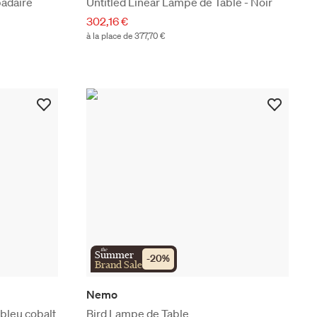
padaire
Untitled Linear Lampe de Table - Noir
302,16 €
à la place de 377,70 €
the
Summer
-
20
%
Brand Sale
Nemo
bleu cobalt
Bird Lampe de Table