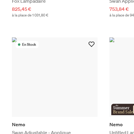
Fox Lampadaire
Swan Appl
825,45 €
753,84 €
à la place de 1 031,80 €
à la place de 9
En Stock
the
Summer
Brand Sale
Nemo
Nemo
Swan Adjustable - Applique
Untitled La