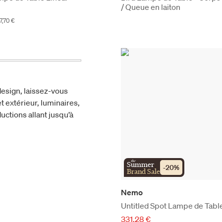
/ Queue en laiton
7,70 €
esign, laissez-vous
t extérieur, luminaires,
uctions allant jusqu’à
the
Summer
-
20
%
Brand Sale
Nemo
Untitled Spot Lampe de Tabl
331,28 €