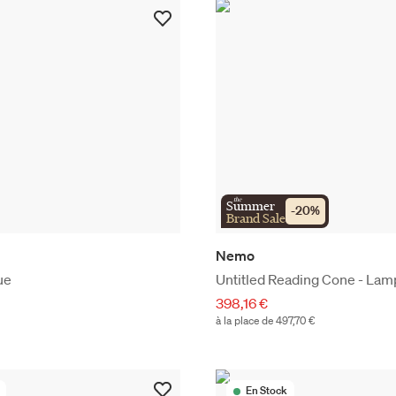
the
Summer
-
20
%
Brand Sale
Nemo
ue
Untitled Reading Cone - Lam
398,16 €
à la place de 497,70 €
En Stock