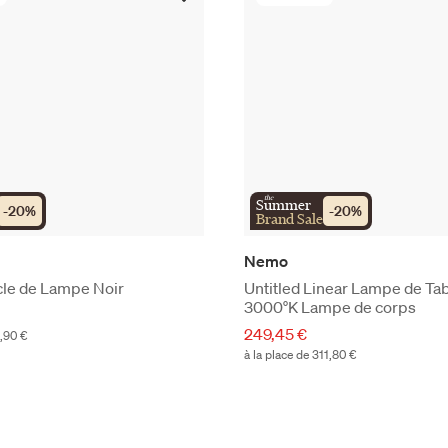
the
Summer
-
20
%
-
20
%
Brand Sale
Nemo
cle de Lampe Noir
Untitled Linear Lampe de Tab
3000°K Lampe de corps
249,45 €
5,90 €
à la place de 311,80 €