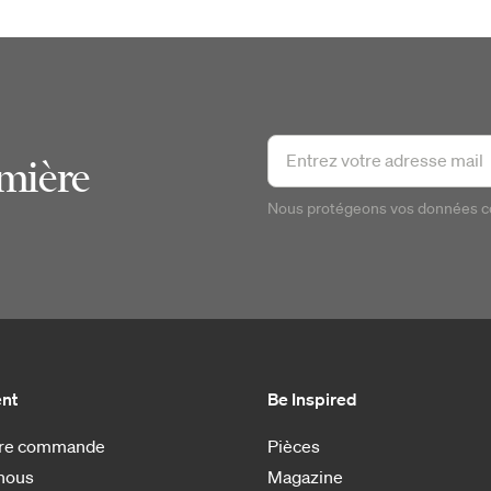
emière
Nous protégeons vos données 
ent
Be Inspired
otre commande
Pièces
nous
Magazine