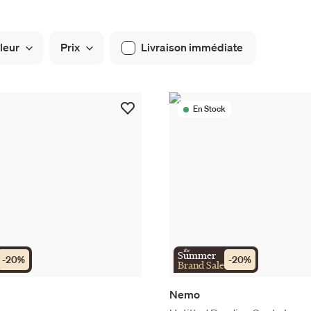
leur
Prix
Livraison immédiate
En Stock
the
Summer
-
20
%
-
20
%
Brand Sale
Nemo