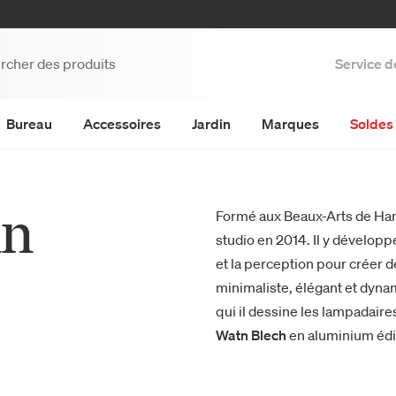
Service d
Bureau
Accessoires
Jardin
Marques
Soldes 
nn
Formé aux Beaux-Arts de Ha
studio en 2014. Il y dévelop
et la perception pour créer 
minimaliste, élégant et dyna
qui il dessine les lampadaire
Watn Blech
en aluminium édi