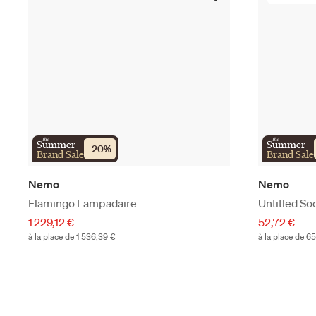
the
the
Summer
Summer
-
20
%
Brand Sale
Brand Sale
Nemo
Nemo
Flamingo Lampadaire
Untitled So
1 229,12 €
52,72 €
à la place de 1 536,39 €
à la place de 6