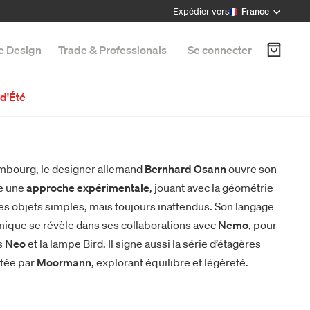
Expédier vers
France
e Design
Trade & Professionals
Se connecter
d'Été
mbourg, le designer allemand
Bernhard Osann
ouvre son
pe une
approche expérimentale
, jouant avec la géométrie
des objets simples, mais toujours inattendus. Son langage
mique se révèle dans ses collaborations avec
Nemo
, pour
s
Neo
et la lampe Bird. Il signe aussi la série d’étagères
tée par
Moormann
, explorant équilibre et légèreté.