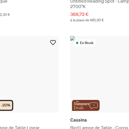
ique
Untitled Reading Spot - Lam
2700°K
388,72 €
42,30 €
à la place de 485,90 €
En Stock
the
Summer
-
20
%
Deals
Cassina
mpe de Table Linear
Bird Lampe de Table - Corps 