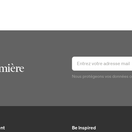
emière
Nous protégeons vos données 
ent
Be Inspired