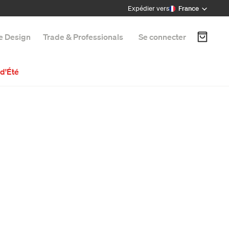
Expédier vers
France
e Design
Trade & Professionals
Se connecter
d'Été