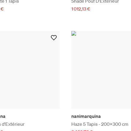
te 1 Tapis
Shade Pouf D'Extérieur
 €
1 012,13 €
ina
nanimarquina
 d'Extérieur
Haze 5 Tapis - 200x300 cm