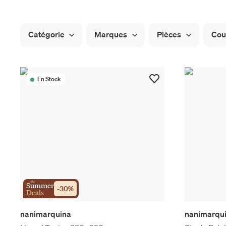
Catégorie
Marques
Pièces
Cou
En Stock
the
Summer
-
30
%
Deals
nanimarquina
nanimarqu