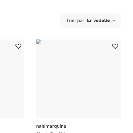
Trier par
En vedette
nanimarquina