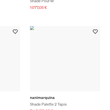
Shade Pouf M
1 077,05 €
nanimarquina
Shade Palette 2 Tapis