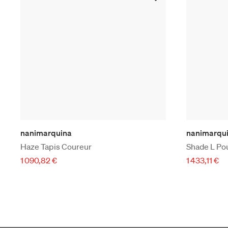
nanimarquina
nanimarqu
Haze Tapis Coureur
Shade L Po
1 090,82 €
1 433,11 €