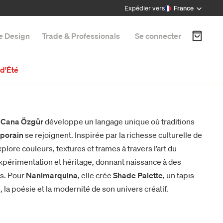
Expédier vers
France
e Design
Trade & Professionals
Se connecter
d'Été
Cana Özgür
développe un langage unique où traditions
mporain
se rejoignent. Inspirée par la richesse culturelle de
plore couleurs, textures et trames à travers l’art du
périmentation et héritage, donnant naissance à des
fs. Pour
Nanimarquina
, elle crée
Shade Palette
, un tapis
té, la poésie et la modernité de son univers créatif.