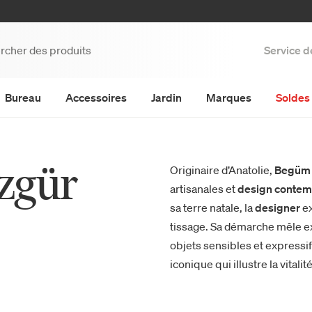
Service d
Bureau
Accessoires
Jardin
Marques
Soldes 
zgür
Originaire d’Anatolie,
Begüm 
artisanales et
design conte
sa terre natale, la
designer
ex
tissage. Sa démarche mêle ex
objets sensibles et expressi
iconique qui illustre la vitali