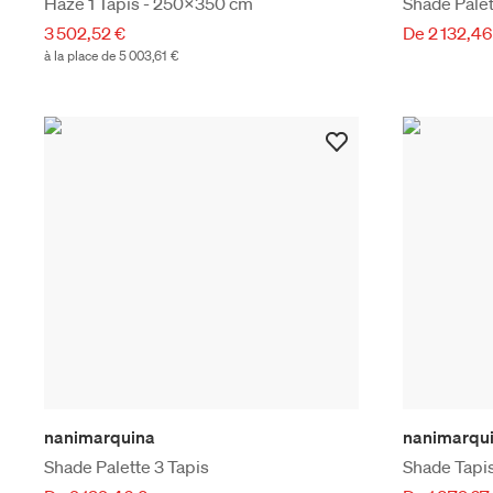
Haze 1 Tapis - 250x350 cm
Shade Palet
3 502,52 €
De 2 132,46
à la place de 5 003,61 €
nanimarquina
nanimarqu
Shade Palette 3 Tapis
Shade Tapis