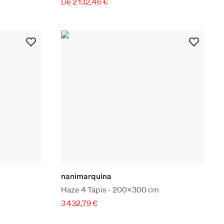
De 2 132,46 €
nanimarquina
Haze 4 Tapis - 200x300 cm
3 432,79 €