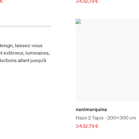
 €
3 432,79 €
esign, laissez-vous
t extérieur, luminaires,
uctions allant jusqu’à
nanimarquina
Haze 2 Tapis - 200x300 cm
3 432,79 €