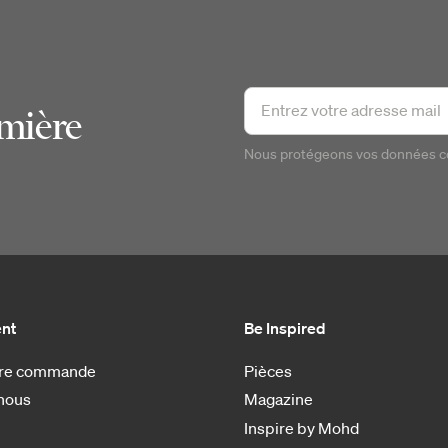
emière
Nous protégeons vos données 
ent
Be Inspired
otre commande
Pièces
nous
Magazine
Inspire by Mohd