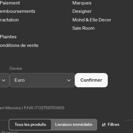
 Paiement
Marques
 remboursements
Designer
tractation
Mohd & Elle Decor
Sale Room
 Plaintes
onditions de vente
Devise
Euro
Confirmer
tieri Messina | P.IVA IT02759750835
Filtres
Tous les produits
Livraison immédiate
 de cookies