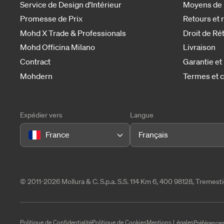
Service de Design d'Intérieur
Moyens de
Promesse de Prix
Retours et
Mohd X Trade & Professionals
Droit de Ré
Mohd Officina Milano
Livraison
Contract
Garantie et
Mohdern
Termes et c
Expédier vers
Langue
France
Français
© 2011-2026 Mollura & C. S.p.a. S.S. 114 Km 6, 400 98128, Tremes
Politique de Confidentialité
Politique de Cookies
Mentions Légales
Préférences