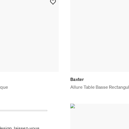
Baxter
ique
Allure Table Basse Rectangul
esign, laissez-vous