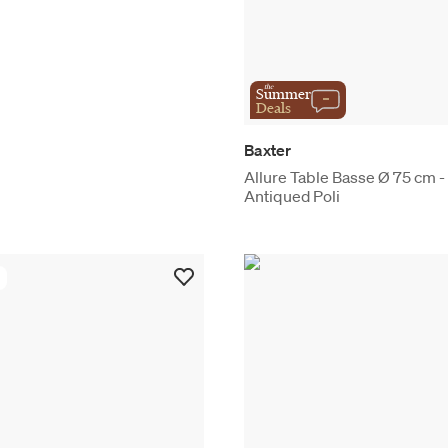
the
Summer
Deals
Baxter
Allure Table Basse Ø 75 cm -
Antiqued Poli