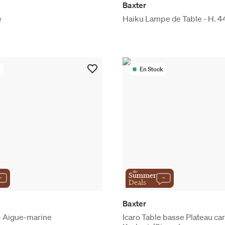
Baxter
é
Haiku Lampe de Table - H. 4
En Stock
the
Summer
Deals
Baxter
- Aigue-marine
Icaro Table basse Plateau ca