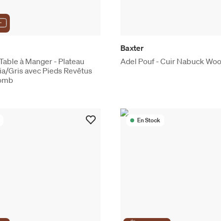
Baxter
able à Manger - Plateau
Adel Pouf - Cuir Nabuck Wo
ia/Gris avec Pieds Revêtus
lomb
En Stock
the