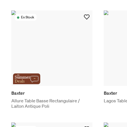
En Stock
the
Summer
Deals
Baxter
Baxter
Allure Table Basse Rectangulaire /
Lagos Tabl
Laiton Antique Poli