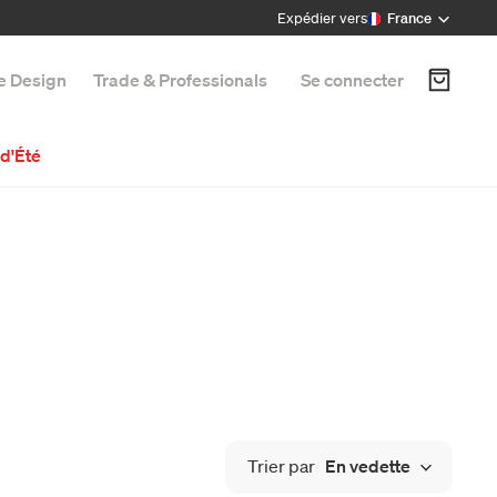
Expédier vers
France
e Design
Trade & Professionals
Se connecter
d'Été
Trier par
En vedette