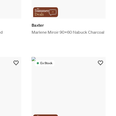
the
Summer
Deals
Baxter
od
Marlene Miroir 90x60 Nabuck Charcoal
En Stock
the