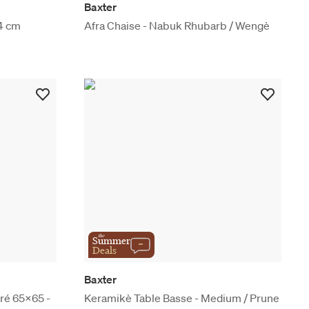
Baxter
4 cm
Afra Chaise - Nabuk Rhubarb / Wengè
the
Summer
Deals
Baxter
rré 65x65 -
Keramikè Table Basse - Medium / Prune