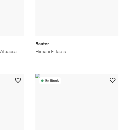
Baxter
 Alpacca
Himani E Tapis
En Stock