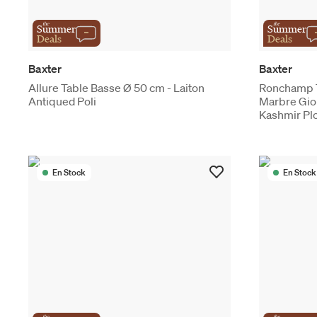
the
the
Summer
Summer
Deals
Deals
Baxter
Baxter
Allure Table Basse Ø 50 cm - Laiton
Ronchamp T
Antiqued Poli
Marbre Gio
Kashmir P
En Stock
En Stock
the
the