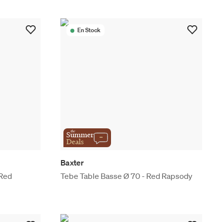
En Stock
the
Summer
Deals
Baxter
 Red
Tebe Table Basse Ø 70 - Red Rapsody