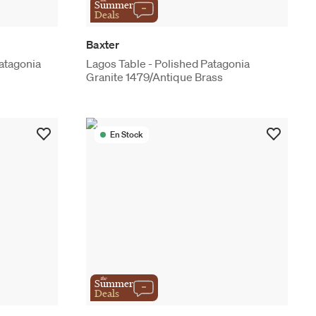
Summer
Deals
Baxter
Patagonia
Lagos Table - Polished Patagonia
Granite 1479/Antique Brass
En Stock
the
Summer
Deals