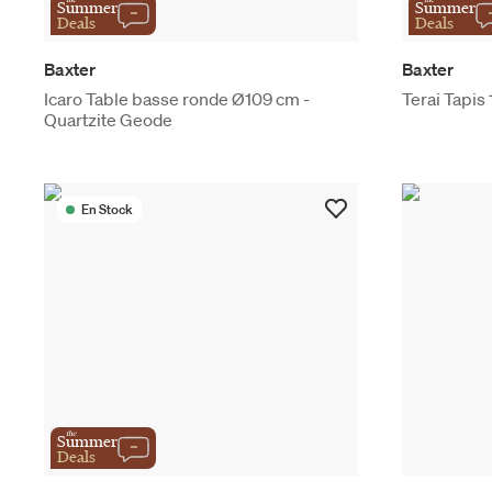
Summer
Summer
Deals
Deals
Baxter
Baxter
Icaro Table basse ronde Ø109 cm -
Terai Tapis
Quartzite Geode
En Stock
the
Summer
Deals