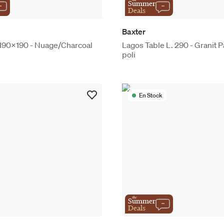
Summer
Deals
Baxter
 190x190 - Nuage/Charcoal
Lagos Table L. 290 - Granit 
poli
En Stock
the
Summer
Deals