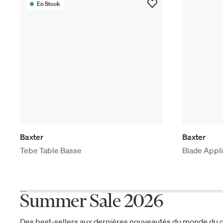
En Stock
Baxter
Baxter
Tebe Table Basse
Blade Appl
Summer Sale 2026
Des best-sellers aux dernières nouveautés du monde du d