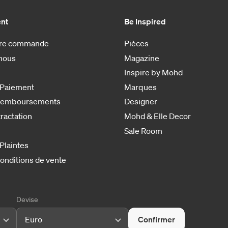
ent
Be Inspired
otre commande
Pièces
nous
Magazine
Inspire by Mohd
 Paiement
Marques
 remboursements
Designer
tractation
Mohd & Elle Decor
Sale Room
 Plaintes
onditions de vente
Devise
Euro
Confirmer