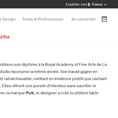
Expédier vers
France
e Design
Trade & Professionals
Se connecter
d'Été
 obtenu son diplôme à la Royal Academy of Fine Arts de La
 studio éponyme la même année. Son travail gagne en
é rafraîchissante, mettant en évidence plutôt que cachant
 Elles offrent une pureté d'intention sans sacrifier le
avec la marque
Puik
, le designer a créé la célèbre table