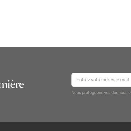
emière
Nous protégeons vos données 