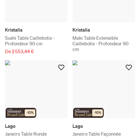
Kristalia
Kristalia
Sushi Table Caillebotis -
Maki Table Extensible
Profondeur 90 cm
Caillebotis - Profondeur 90
cm
De 2 553,44 €
the
the
Summer
Summer
-
10
%
-
10
%
Brand Sale
Brand Sale
Lago
Lago
Janeiro Table Ronde
Janeiro Table Façonnée