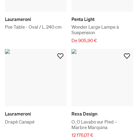
Laurameroni
Penta Light
Poe Table - Oval / L. 240 cm
Wonder Large Lampe à
Suspension
De 905,90 €
Laurameroni
Rexa Design
Drapè Canapé
O_O Lavabo sur Pied –
Marbre Marquina
12 176,07 €