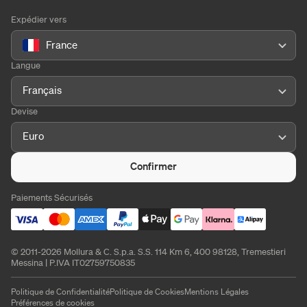
Expédier vers
France
Langue
Français
Devise
Euro
Confirmer
Paiements Sécurisés
© 2011-2026 Mollura & C. S.p.a. S.S. 114 Km 6, 400 98128, Tremestieri
Messina | P.IVA IT02759750835
Politique de Confidentialité
Politique de Cookies
Mentions Légales
Préférences de cookies