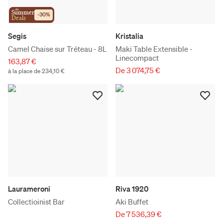
the
Summer
-
30
%
Deals
Segis
Kristalia
Camel Chaise sur Tréteau - 8L
Maki Table Extensible -
Linecompact
163,87 €
De 3 074,75 €
à la place de 234,10 €
Laurameroni
Riva 1920
Collectioinist Bar
Aki Buffet
De 7 536,39 €