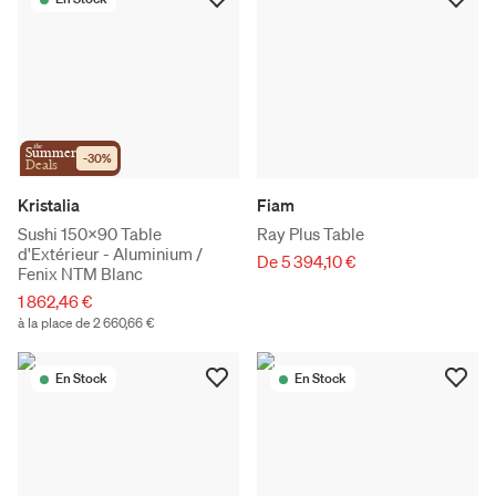
the
Summer
-
30
%
Deals
Kristalia
Fiam
Sushi 150x90 Table
Ray Plus Table
d'Extérieur - Aluminium /
De 5 394,10 €
Fenix ​​​​NTM Blanc
1 862,46 €
à la place de 2 660,66 €
En Stock
En Stock