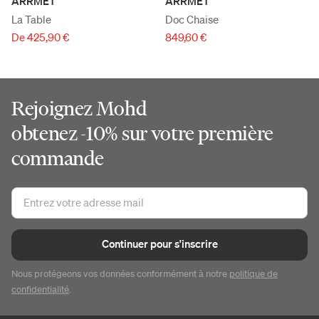
ARRMET
ARRMET
La Table
Doc Chaise
De 425,90 €
849,60 €
Rejoignez Mohd
obtenez -10% sur votre première
commande
Continuer pour s'inscrire
Nous protégeons vos données conformément à notre
politique de
confidentialité
.