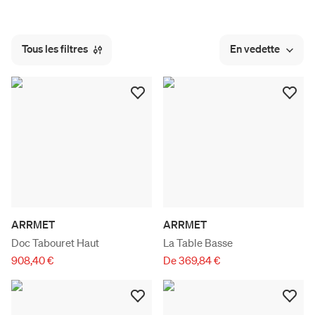
Tous les filtres
En vedette
ARRMET
ARRMET
Doc Tabouret Haut
La Table Basse
908,40 €
De 369,84 €