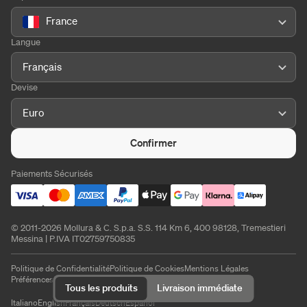
France
Langue
Français
Devise
Euro
Confirmer
Paiements Sécurisés
© 2011-2026 Mollura & C. S.p.a. S.S. 114 Km 6, 400 98128, Tremestieri
Messina | P.IVA IT02759750835
Politique de Confidentialité
Politique de Cookies
Mentions Légales
Préférences de cookies
Tous les produits
Livraison immédiate
Italiano
English
Français
Deutsch
Español