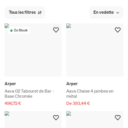
Tous les filtres
En vedette
En Stock
Arper
Arper
Aava 02 Tabouret de Bar -
Aava Chaise 4 jambes en
Base Chromée
métal
496,72 €
De 393,44 €