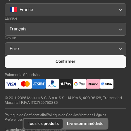
France
Langue
Français
Devise
Euro
Confirmer
Paiements Sécurisés
© 2011-2026 Mollura & C. S.p.a. S.S. 114 Km 6, 400 98128, Tremestieri
Messina | P.IVA IT02759750835
Politique de Confidentialité
Politique de Cookies
Mentions Légales
Préférences de cookies
Tous les produits
Livraison immédiate
Italiano
English
Français
Deutsch
Español