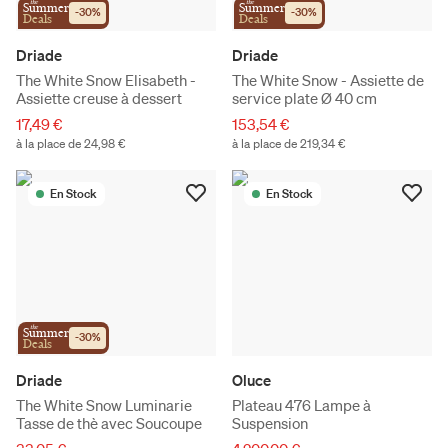
the
the
Summer
Summer
-
30
%
-
30
%
Deals
Deals
Driade
Driade
The White Snow Elisabeth -
The White Snow - Assiette de
Assiette creuse à dessert
service plate Ø 40 cm
17,49 €
153,54 €
à la place de 24,98 €
à la place de 219,34 €
En Stock
En Stock
the
Summer
-
30
%
Deals
Driade
Oluce
The White Snow Luminarie
Plateau 476 Lampe à
Tasse de thè avec Soucoupe
Suspension