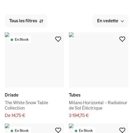
Tous les filtres
En vedette
En Stock
Driade
Tubes
The White Snow Table
Milano Horizontal – Radiateur
Collection
de Sol Éléctrique
De 14,75 €
3 194,75 €
En Stock
En Stock