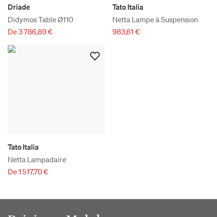
Driade
Tato Italia
Didymos Table Ø110
Netta Lampe à Suspension
De 3 786,89 €
983,61 €
Tato Italia
Netta Lampadaire
De 1 517,70 €