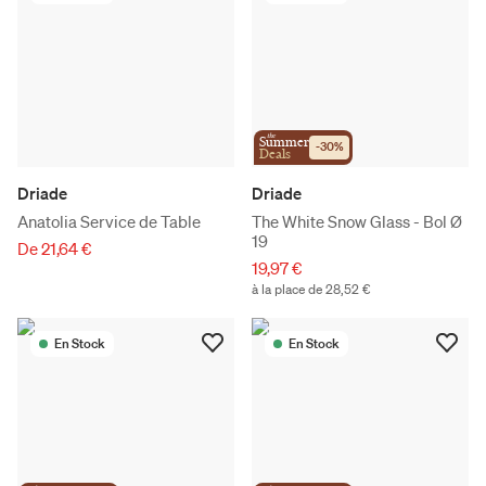
the
Summer
-
30
%
Deals
Driade
Driade
Anatolia Service de Table
The White Snow Glass - Bol Ø
19
De 21,64 €
19,97 €
à la place de 28,52 €
En Stock
En Stock