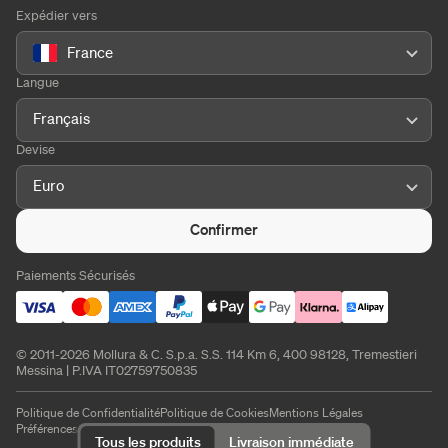
Expédier vers
France
Langue
Français
Devise
Euro
Confirmer
Paiements Sécurisés
© 2011-2026 Mollura & C. S.p.a. S.S. 114 Km 6, 400 98128, Tremestieri
Messina | P.IVA IT02759750835
Politique de Confidentialité
Politique de Cookies
Mentions Légales
Préférences de cookies
Tous les produits
Livraison immédiate