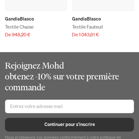
GandiaBlasco
GandiaBlasco
Textile Chaise
Textile Fauteuil
De 948,20 €
De 1 043,61 €
Rejoignez Mohd
obtenez -10% sur votre première
commande
Continuer pour s'inscrire
Nous protégeons vos données conformément à notre
politique de