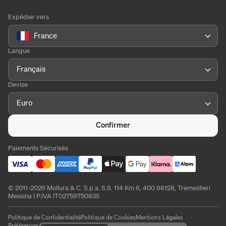
Expédier vers
France
Langue
Français
Devise
Euro
Confirmer
Paiements Sécurisés
© 2011-2026 Mollura & C. S.p.a. S.S. 114 Km 6, 400 98128, Tremestieri
Messina | P.IVA IT02759750835
Politique de Confidentialité
Politique de Cookies
Mentions Légales
Préférences de cookies