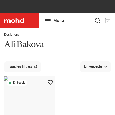
Menu
Designers
Ali Bakova
Tous les filtres
En vedette
En Stock