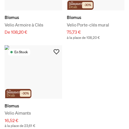
the
Summer
-
30
%
Deals
Blomus
Blomus
Velio Armoire à Clés
Velio Porte-clés mural
De 108,20 €
75,73 €
à la place de 108,20 €
En Stock
the
Summer
-
30
%
Deals
Blomus
Velio Aimants
16,52 €
à la place de 23,61 €