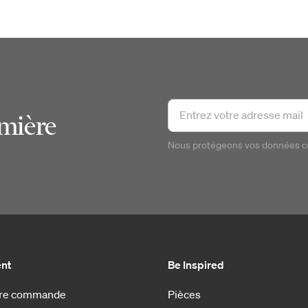
emière
Nous protégeons vos données 
ent
Be Inspired
otre commande
Pièces