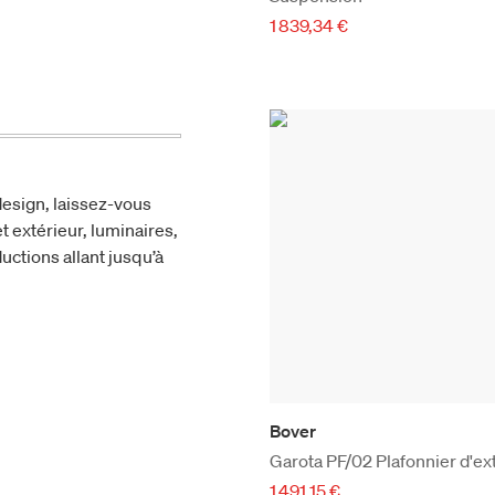
1 839,34 €
esign, laissez-vous
t extérieur, luminaires,
uctions allant jusqu’à
Bover
Garota PF/02 Plafonnier d'ex
1 491,15 €