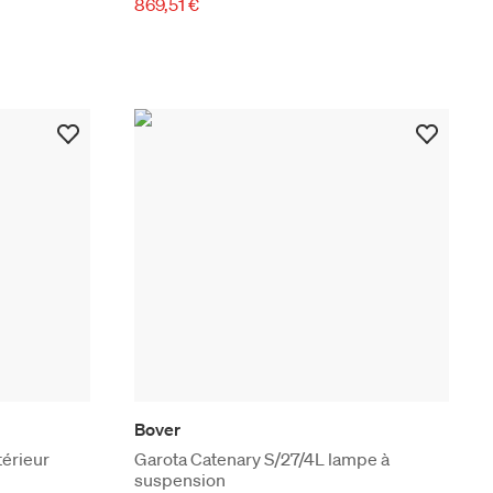
869,51 €
Bover
térieur
Garota Catenary S/27/4L lampe à
suspension