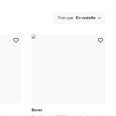
Trier par
En vedette
Bover