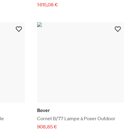
1 615,08 €
Bover
le
Cornet B/77 Lampe à Poser Outdoor
908,85 €