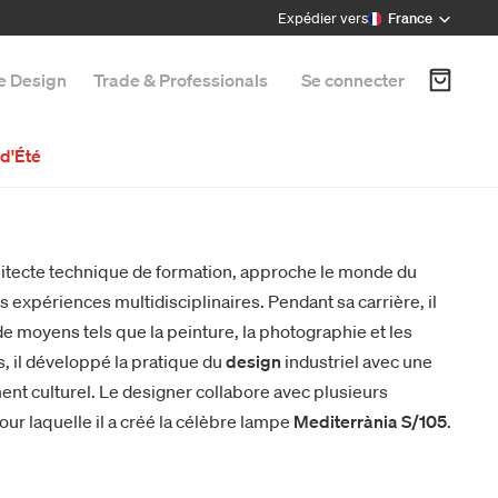
Expédier vers
France
e Design
Trade & Professionals
Se connecter
d'Été
hitecte technique de formation, approche le monde du
expériences multidisciplinaires. Pendant sa carrière, il
 de moyens tels que la peinture, la photographie et les
, il développé la pratique du
design
industriel avec une
ent culturel. Le designer collabore avec plusieurs
pour laquelle il a créé la célèbre lampe
Mediterrània S/105
.