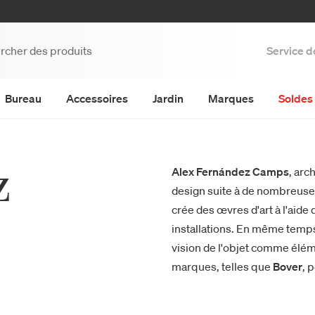
Service d
Bureau
Accessoires
Jardin
Marques
Soldes 
z
Alex Fernández Camps
, arc
design suite à de nombreuses 
crée des œvres d'art à l'aide
installations. En même temps
vision de l'objet comme élém
marques, telles que
Bover
, 