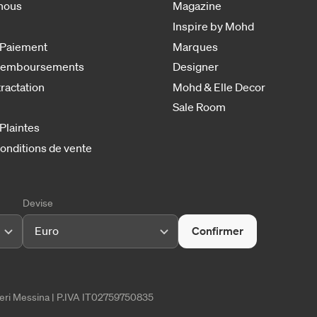
nous
Magazine
Inspire by Mohd
 Paiement
Marques
 remboursements
Designer
tractation
Mohd & Elle Decor
Sale Room
 Plaintes
onditions de vente
Devise
Euro
Confirmer
tieri Messina | P.IVA IT02759750835