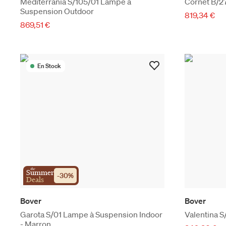
Mediterrània S/105/01 Lampe à
Cornet B/2
Suspension Outdoor
819,34 €
869,51 €
En Stock
the
Summer
-
30
%
Deals
Bover
Bover
Garota S/01 Lampe à Suspension Indoor
Valentina 
- Marron