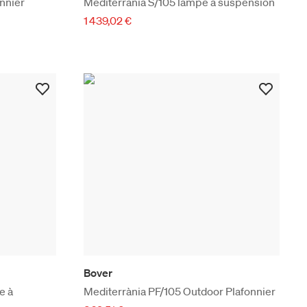
105/01 Plafonnier
Mediterrània S/105 lampe à suspension
1 439,02 €
Bover
e à
Mediterrània PF/105 Outdoor Plafonnier