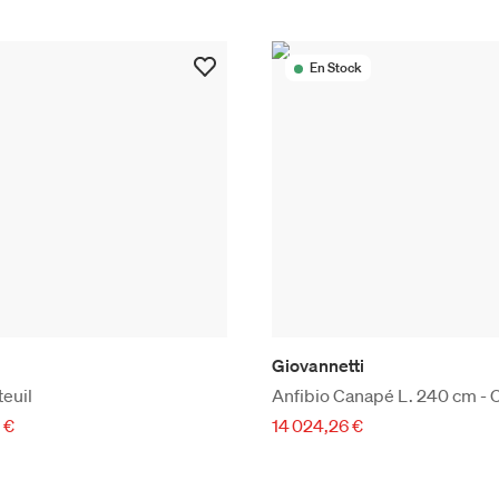
En Stock
i
Giovannetti
teuil
Anfibio Canapé L. 240 cm - C
 €
14 024,26 €