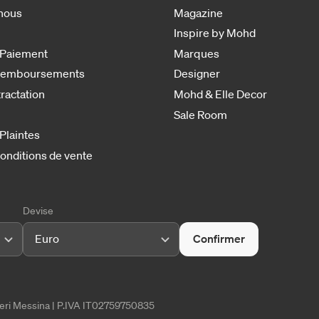
nous
Magazine
Inspire by Mohd
 Paiement
Marques
 remboursements
Designer
tractation
Mohd & Elle Decor
Sale Room
 Plaintes
onditions de vente
Devise
Euro
Confirmer
tieri Messina | P.IVA IT02759750835