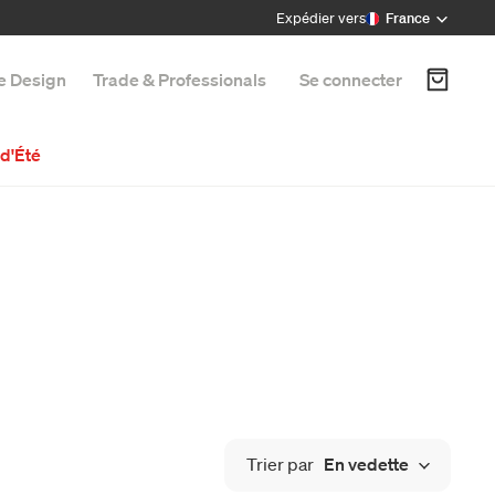
Expédier vers
France
e Design
Trade & Professionals
Se connecter
d'Été
Trier par
En vedette