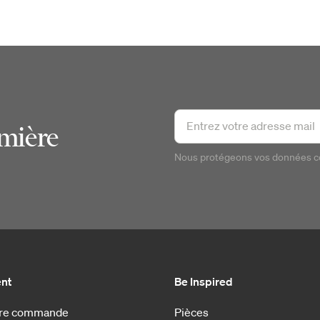
emière
Nous protégeons vos données 
ent
Be Inspired
otre commande
Pièces