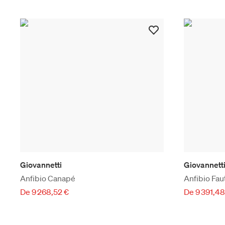
Giovannetti
Giovannett
Anfibio Canapé
Anfibio Fau
De 9 268,52 €
De 9 391,48