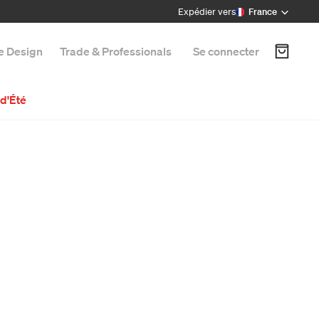
Expédier vers
France
e Design
Trade & Professionals
Se connecter
d'Été