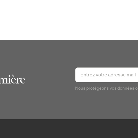
emière
Nous protégeons vos données 