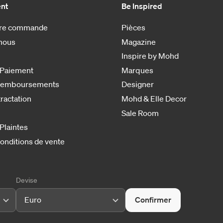
ent
Be Inspired
otre commande
Pièces
nous
Magazine
Inspire by Mohd
 Paiement
Marques
 remboursements
Designer
tractation
Mohd & Elle Decor
Sale Room
 Plaintes
onditions de vente
Devise
Euro
Confirmer