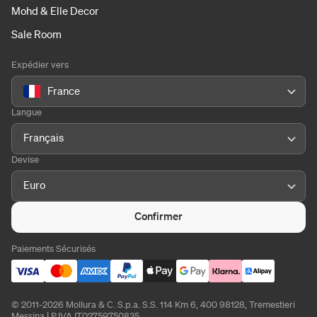
Mohd & Elle Decor
Sale Room
Expédier vers
France
Langue
Français
Devise
Euro
Confirmer
Paiements Sécurisés
© 2011-2026 Mollura & C. S.p.a. S.S. 114 Km 6, 400 98128, Tremestieri
Messina | P.IVA IT02759750835