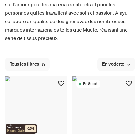
sur l'amour pour les matériaux naturels et pour les
personnes qui les travaillent avec soin et passion. Aiayu
collabore en qualité de designer avec des nombreuses
marques internationales telles que Muuto, réalisant une
série de tissus précieux.
Tous les filtres
En vedette
En Stock
the
Summer
-
25
%
Brand Sale