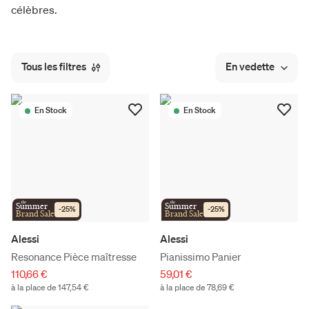
célèbres.
Tous les filtres
En vedette
En Stock
En Stock
the
the
Summer
Summer
-
25
%
-
25
%
Brand Sale
Brand Sale
Alessi
Alessi
Resonance Pièce maîtresse
Pianissimo Panier
110,66 €
59,01 €
à la place de 147,54 €
à la place de 78,69 €