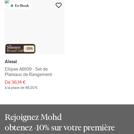
En Stock
the
Summer
-
25
%
Brand Sale
Alessi
Ellipse ABI09 - Set de
Plateaux de Rangement
De 36,14 €
à la place de 48,20 €
Rejoignez Mohd
obtenez -10% sur votre première