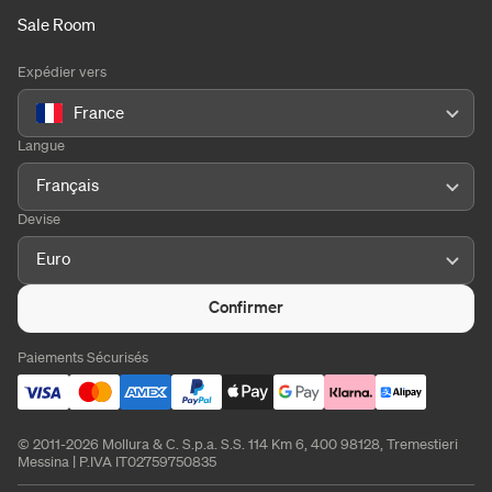
Sale Room
Expédier vers
France
Langue
Français
Devise
Euro
Confirmer
Paiements Sécurisés
© 2011-2026 Mollura & C. S.p.a. S.S. 114 Km 6, 400 98128, Tremestieri
Messina | P.IVA IT02759750835