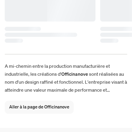
A mi-chemin entre la production manufacturière et
industrielle, les créations d'
Officinanove
sont réalisées au
nom d'un design raffiné et fonctionnel. L'entreprise visant à
atteindre une valeur maximale de performance et
efficacité, propose ainsi un concept en constant
renouvellement pour un monde qui change rapidement. Le
Aller à la page de Officinanove
catalogue Officinanove comprend des
meubles
et des
produits d'
éclairage
profondément innovants, et chaque
nouveauté est conçue suivant le slogan d'entreprise: