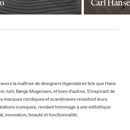
o
Carl Hans
ravers la maîtrise de designers légendaires tels que Hans
nn Juhl, Børge Mogensen, et bien d'autres. S'inspirant de
 les marques nordiques et scandinaves revisitent leurs
créations iconiques, rendant hommage à une esthétique
at, innovation, beauté et fonctionnalité.