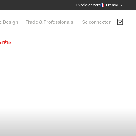
Expédier vers
France
e Design
Trade & Professionals
Se connecter
d'Été