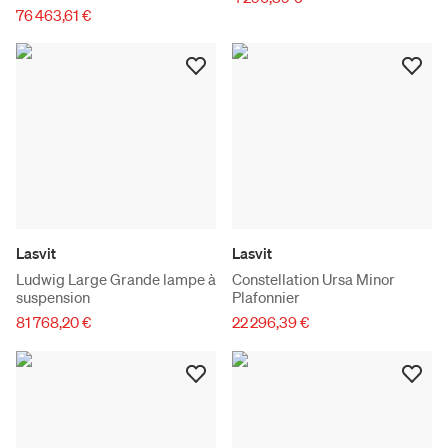
76 463,61 €
Lasvit
Lasvit
Ludwig Large Grande lampe à
Constellation Ursa Minor
suspension
Plafonnier
81 768,20 €
22 296,39 €