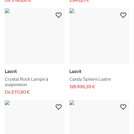
De 3 180,00 €
2 843,61 €
Lasvit
Lasvit
Crystal Rock Lampe à
Candy Sphere Lustre
suspension
128 496,39 €
De 2 111,80 €