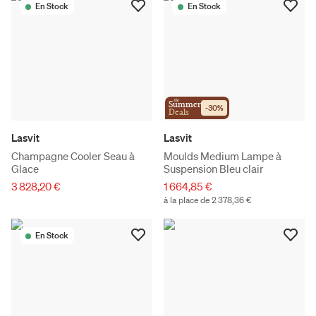
En Stock
En Stock
the
Summer
-
30
%
Deals
Lasvit
Lasvit
Champagne Cooler Seau à
Moulds Medium Lampe à
Glace
Suspension Bleu clair
3 828,20 €
1 664,85 €
à la place de 2 378,36 €
En Stock