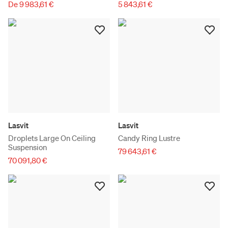
De 9 983,61 €
5 843,61 €
Lasvit
Lasvit
Droplets Large On Ceiling
Candy Ring Lustre
Suspension
79 643,61 €
70 091,80 €