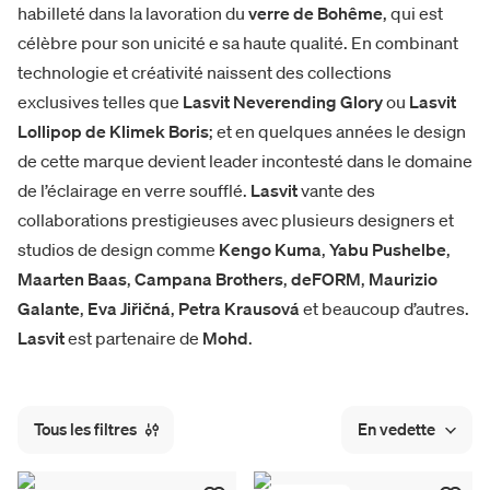
habilleté dans la lavoration du
verre de Bohême
, qui est
célèbre pour son unicité e sa haute qualité. En combinant
technologie et créativité naissent des collections
exclusives telles que
Lasvit Neverending Glory
ou
Lasvit
Lollipop de Klimek Boris
; et en quelques années le design
de cette marque devient leader incontesté dans le domaine
de l’éclairage en verre soufflé.
Lasvit
vante des
collaborations prestigieuses avec plusieurs designers et
studios de design comme
Kengo Kuma
,
Yabu Pushelbe
,
Maarten Baas
,
Campana Brothers
,
deFORM
,
Maurizio
Galante
,
Eva Jiřičná
,
Petra Krausová
et beaucoup d’autres.
Lasvit
est partenaire de
Mohd
.
Tous les filtres
En vedette