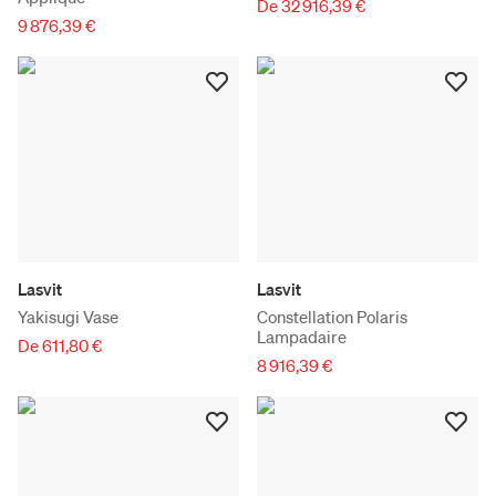
De 32 916,39 €
9 876,39 €
Lasvit
Lasvit
Yakisugi Vase
Constellation Polaris
Lampadaire
De 611,80 €
8 916,39 €