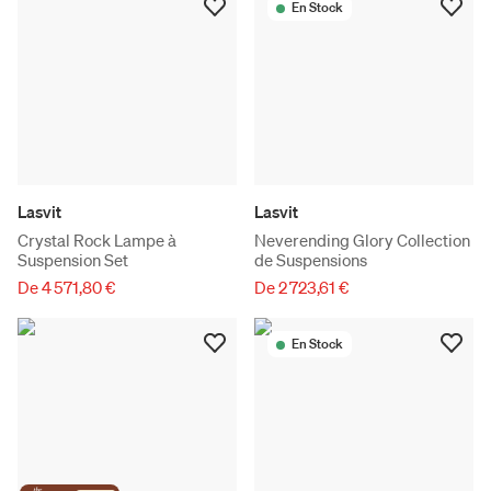
En Stock
Lasvit
Lasvit
Crystal Rock Lampe à
Neverending Glory Collection
Suspension Set
de Suspensions
De 4 571,80 €
De 2 723,61 €
En Stock
the