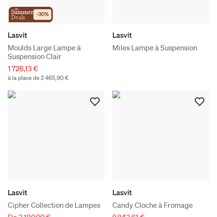
the
Summer
-
30
%
Deals
Lasvit
Lasvit
Moulds Large Lampe à
Miles Lampe à Suspension
Suspension Clair
1 726,13 €
à la place de 2 465,90 €
Lasvit
Lasvit
Cipher Collection de Lampes
Candy Cloche à Fromage