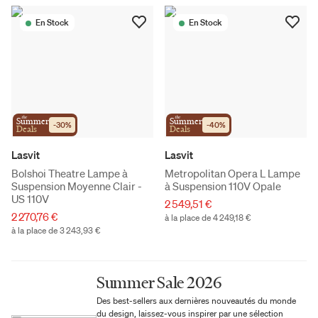
En Stock
En Stock
the
the
Summer
Summer
-
30
%
-
40
%
Deals
Deals
Lasvit
Lasvit
Bolshoi Theatre Lampe à
Metropolitan Opera L Lampe
Suspension Moyenne Clair -
à Suspension 110V Opale
US 110V
2 549,51 €
2 270,76 €
à la place de 4 249,18 €
à la place de 3 243,93 €
Summer Sale 2026
Des best-sellers aux dernières nouveautés du monde
du design, laissez-vous inspirer par une sélection