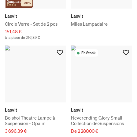
Summer
-
30
%
Deals
Lasvit
Lasvit
Circle Verre - Set de 2 pcs
Miles Lampadaire
151,48 €
à la place de 216,39 €
En Stock
Lasvit
Lasvit
Bolshoi Theatre Lampe à
Neverending Glory Small
Suspension - Opalin
Collection de Suspensions
3 696,39 €
De 2 280,00 €