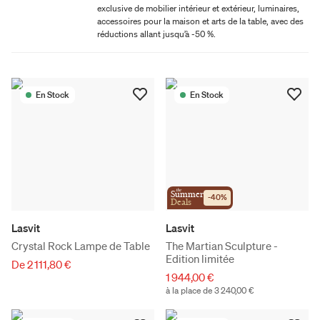
exclusive de mobilier intérieur et extérieur, luminaires,
accessoires pour la maison et arts de la table, avec des
réductions allant jusqu’à -50 %.
En Stock
En Stock
the
Summer
-
40
%
Deals
Lasvit
Lasvit
Crystal Rock Lampe de Table
The Martian Sculpture -
Edition limitée
De 2 111,80 €
1 944,00 €
à la place de 3 240,00 €