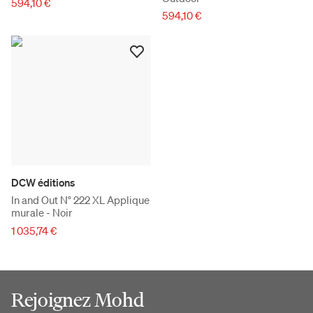
594,10 €
594,10 €
DCW éditions
In and Out N° 222 XL Applique
murale - Noir
1 035,74 €
Rejoignez Mohd