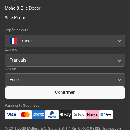
Mohd & Elle Decor
Sale Room
Expédier vers
France
Langue
Français
Devise
Euro
Confirmer
Paiements Sécurisés
© 2011-2026 Mollura & C. S.p.a. S.S. 114 Km 6, 400 98128, Tremestieri