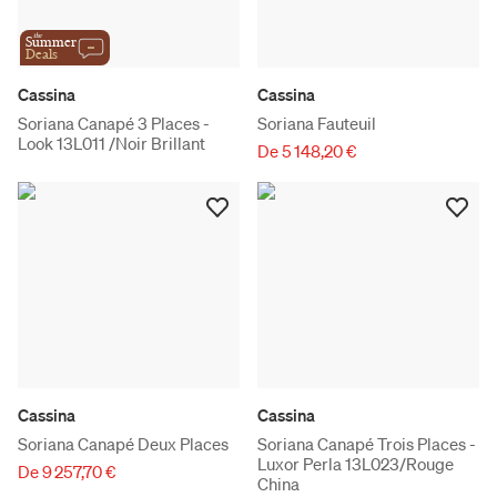
the
Summer
Deals
Cassina
Cassina
Soriana Canapé 3 Places -
Soriana Fauteuil
Look 13L011 /Noir Brillant
De 5 148,20 €
Cassina
Cassina
Soriana Canapé Deux Places
Soriana Canapé Trois Places -
Luxor Perla 13L023/Rouge
De 9 257,70 €
China