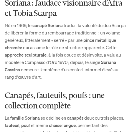
Soriana : l’audace visionnaire d’Afra
et Tobia Scarpa
Né en 1969, le
canapé Soriana
traduit la volonté du duo Scarpa
de libérer la forme du rembourrage traditionnel : un volume
généreux, littéralement « serré » par une
pince métallique
chromée
qui assume le rôle de structure apparente. Cette
approche sculpturale
, à la fois douce et désinvolte, a valu au
modèle le Compasso d’Oro 1970 ; depuis, le siège
Soriana
Cassina
demeure l’emblème d’un confort informel élevé au
rang d’œuvre d’art.
Canapés, fauteuils, poufs : une
collection complète
La
famille Soriana
se décline en
canapés
deux ou trois places,
fauteuil
,
pouf
et même
chaise longue
, permettant des