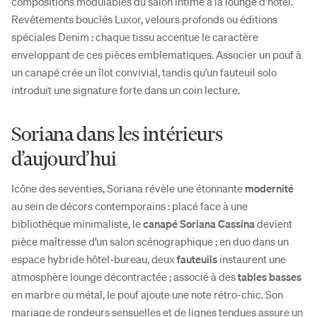
compositions modulables du salon intime à la lounge d’hôtel.
Revêtements bouclés Luxor, velours profonds ou éditions
spéciales Denim : chaque tissu accentue le caractère
enveloppant de ces pièces emblematiques. Associer un pouf à
un canapé crée un îlot convivial, tandis qu’un fauteuil solo
introduit une signature forte dans un coin lecture.
Soriana dans les intérieurs
d’aujourd’hui
Icône des seventies, Soriana révèle une étonnante
modernité
au sein de décors contemporains : placé face à une
bibliothèque minimaliste, le
canapé Soriana Cassina
devient
pièce maîtresse d’un salon scénographique ; en duo dans un
espace hybride hôtel-bureau, deux
fauteuils
instaurent une
atmosphère lounge décontractée ; associé à des
tables basses
en marbre ou métal, le pouf ajoute une note rétro-chic. Son
mariage de rondeurs sensuelles et de lignes tendues assure un